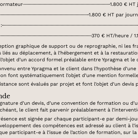
/formateur
1.800 € HT 
1.800 € HT par journ
:
370 € HT/heure / 1
nception graphique de support ou de reprographie, ni les 
is liés au déplacement, à l’hébergement et à la restauratio
l’objet d’un accord formel préalable entre Ypragma et le c
convenu entre Ypragma et le client dans l’hypothèse d’u
ation font systématiquement l’objet d’une mention formel
stance sont évalués par projet et font l’objet d’un devis 
nde
signature d’un devis, d’une convention de formation ou 
échéant, le client fait parvenir préalablement à l’interv
résence est signée par chaque participant-e par demi-journ
éveloppement des compétences est adressé au client à l’iss
que participant-e à l’issue de l’action de formation, sur l