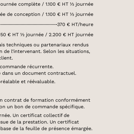
journée complète / 1.100 € HT ½ journée
ée de conception / 1.100 € HT ½ journée
370 € HT/heure
.150 € HT ½ journée / 2.200 € HT journée
frais techniques ou partenariaux rendus
n de l’intervenant. Selon les situations,
lient.
ne commande récurrente.
le dans un document contractuel.
préalable et réévaluable.
d’un contrat de formation conformément
ention un bon de commande spécifique.
ée. Un certificat collectif de
ue de la prestation. Un certificat
a base de la feuille de présence émargée.