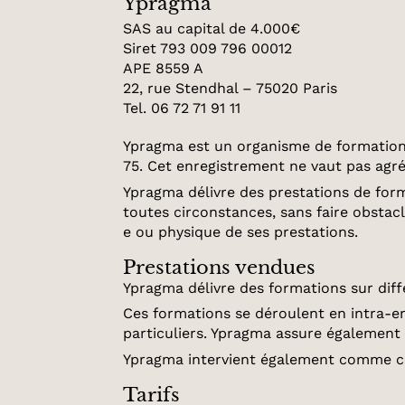
Ypragma
SAS au capital de 4.000€
Siret 793 009 796 00012
APE 8559 A
22, rue Stendhal – 75020 Paris
Tel. 06 72 71 91 11
Ypragma est un organisme de formation d
75. Cet enregistrement ne vaut pas agré
Ypragma délivre des prestations de form
toutes circonstances, sans faire obsta
e ou physique de ses prestations.
Prestations vendues
Ypragma délivre des formations sur diffé
Ces formations se déroulent en intra-en
particuliers. Ypragma assure également
Ypragma intervient également comme c
Tarifs