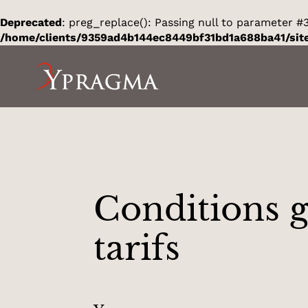
Aller
au
Deprecated
: preg_replace(): Passing null to parameter #3
contenu
/home/clients/9359ad4b144ec8449bf31bd1a688ba41/sit
Conditions g
tarifs